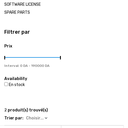
العربية
SOFTWARE LICENSE
SPARE PARTS
Tel / Whatsapp : 0553082647 / 0550585240
Filtrer par
gsm4repair@gmail.com
Prix
Interval:
Availability
En stock
2
produit(s) trouvé(s)
Trier par:
Choisir...