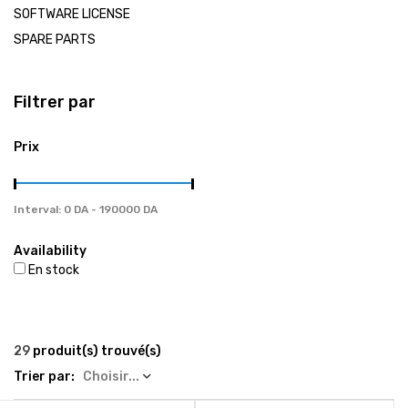
العربية
SOFTWARE LICENSE
SPARE PARTS
Tel / Whatsapp : 0553082647 / 0550585240
Filtrer par
gsm4repair@gmail.com
Prix
Interval:
Availability
En stock
29
produit(s) trouvé(s)
Trier par:
Choisir...