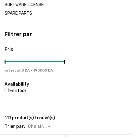
العربية
SOFTWARE LICENSE
SPARE PARTS
Tel / Whatsapp : 0553082647 / 0550585240
Filtrer par
gsm4repair@gmail.com
Prix
Interval:
Availability
En stock
111
produit(s) trouvé(s)
Trier par:
Choisir...