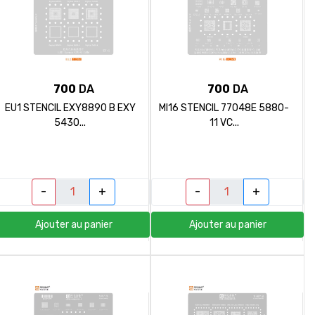
700
DA
700
DA
EU1 STENCIL EXY8890 B EXY
MI16 STENCIL 77048E 5880-
5430...
11 VC...
-
+
-
+
Ajouter au panier
Ajouter au panier