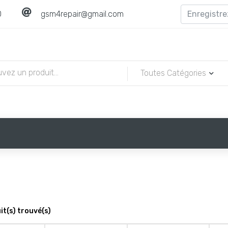
0
gsm4repair@gmail.com
Toutes Catégories
t(s) trouvé(s)