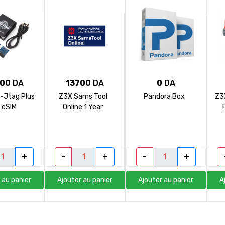
00
DA
13700
DA
0
DA
-Jtag Plus
Z3X Sams Tool
Pandora Box
Z3
 eSIM
Online 1 Year
+
-
+
-
+
 au panier
Ajouter au panier
Ajouter au panier
A