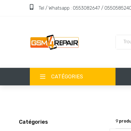
Tel / Whatsapp : 0553082647 / 055058524
CATÉGORIES
ACCUEIL
BOUTIQUE
Catégories
9
produi