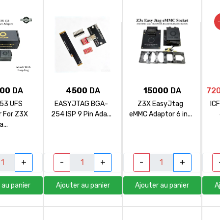
sm4repair@gmail.com
00
DA
4500
DA
15000
DA
72
53 UFS
EASYJTAG BGA-
Z3X EasyJtag
IC
r For Z3X
254 ISP 9 Pin Ada...
eMMC Adaptor 6 in...
a...
+
-
+
-
+
 au panier
Ajouter au panier
Ajouter au panier
A