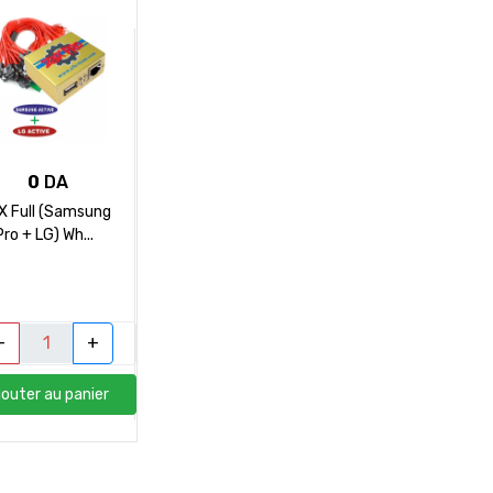
0
DA
X Full (Samsung
Pro + LG) Wh...
-
+
jouter au panier