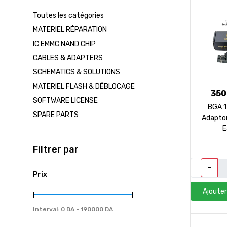
CONTACT
Toutes les catégories
MATERIEL RÉPARATION
IC EMMC NAND CHIP
العربية
CABLES & ADAPTERS
SCHEMATICS & SOLUTIONS
Tel / Whatsapp : 0553082647 / 0550585240
g
MATERIEL FLASH & DÉBLOCAGE
350
SOFTWARE LICENSE
BGA 1
SPARE PARTS
Adapto
E
Filtrer par
-
Prix
Ajouter
Interval: