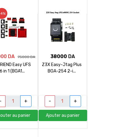
-4%
000 DA
38000
DA
75000 DA
FRIEND Easy UFS
Z3X Easy-Jtag Plus
6 in 1 (BGA1...
BGA-254 2-i...
-
+
-
+
jouter au panier
Ajouter au panier