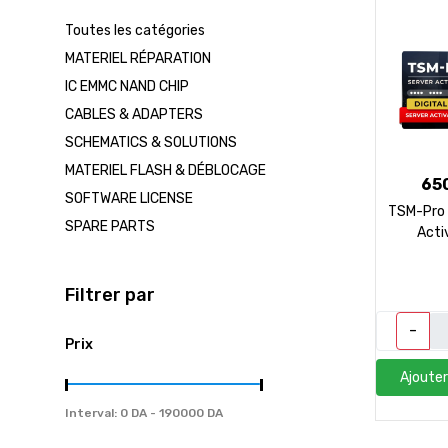
CONTACT
Toutes les catégories
MATERIEL RÉPARATION
IC EMMC NAND CHIP
العربية
CABLES & ADAPTERS
SCHEMATICS & SOLUTIONS
Tel / Whatsapp : 0553082647 / 0550585240
g
MATERIEL FLASH & DÉBLOCAGE
65
SOFTWARE LICENSE
TSM-Pro 
SPARE PARTS
Acti
Filtrer par
-
Prix
Ajouter
Interval: