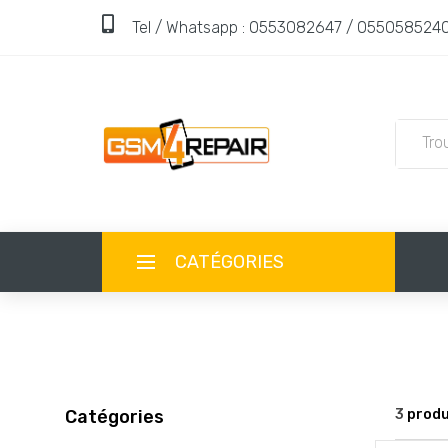
Tel / Whatsapp : 0553082647 / 055058524
CATÉGORIES
ACCUEIL
BOUTIQUE
Catégories
3
produi