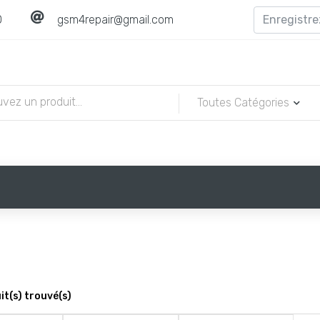
0
gsm4repair@gmail.com
Toutes Catégories
t(s) trouvé(s)