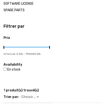
العربية
SOFTWARE LICENSE
SPARE PARTS
Tel / Whatsapp : 0553082647 / 0550585240
Filtrer par
gsm4repair@gmail.com
Prix
Interval:
Availability
En stock
1
produit(s) trouvé(s)
Trier par:
Choisir...