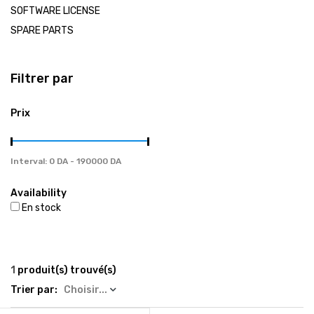
العربية
SOFTWARE LICENSE
SPARE PARTS
Tel / Whatsapp : 0553082647 / 0550585240
Filtrer par
gsm4repair@gmail.com
Prix
Interval:
Availability
En stock
1
produit(s) trouvé(s)
Trier par:
Choisir...