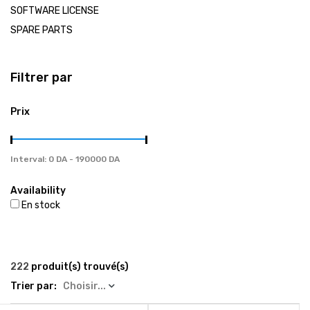
العربية
SOFTWARE LICENSE
SPARE PARTS
Tel / Whatsapp : 0553082647 / 0550585240
Filtrer par
gsm4repair@gmail.com
Prix
Interval:
Availability
En stock
222
produit(s) trouvé(s)
Trier par:
Choisir...